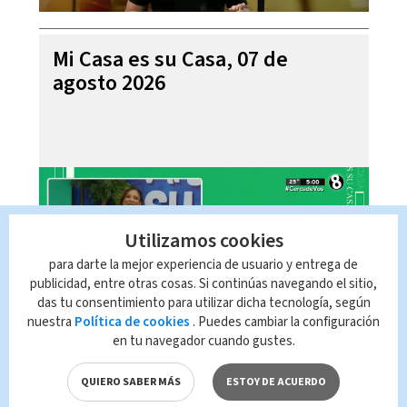
Mi Casa es su Casa, 07 de
agosto 2026
Utilizamos cookies
para darte la mejor experiencia de usuario y entrega de
publicidad, entre otras cosas. Si continúas navegando el sitio,
das tu consentimiento para utilizar dicha tecnología, según
nuestra
Política de cookies
. Puedes cambiar la configuración
en tu navegador cuando gustes.
Telediario En Directo con Paula
Brenes, 07 de agosto 2026
QUIERO SABER MÁS
ESTOY DE ACUERDO