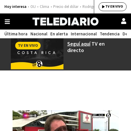
Hoy interesa
OIJ
Clima
Precio del dólar
Rodrigo Chaves
TV EN VIVO
Última hora
Nacional
En alerta
Internacional
Tendencia
Dep
Seguí aquí
TV en
TV EN VIVO
directo