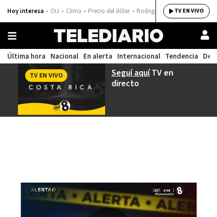
Hoy interesa
OIJ
Clima
Precio del dólar
Rodrigo Chaves
TV EN VIVO
Última hora
Nacional
En alerta
Internacional
Tendencia
Dep
Seguí aquí
TV en
TV EN VIVO
directo