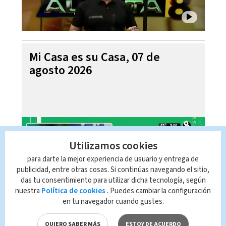
Mi Casa es su Casa, 07 de
agosto 2026
Utilizamos cookies
para darte la mejor experiencia de usuario y entrega de
publicidad, entre otras cosas. Si continúas navegando el sitio,
das tu consentimiento para utilizar dicha tecnología, según
nuestra
Política de cookies
. Puedes cambiar la configuración
en tu navegador cuando gustes.
Telediario En Directo con Paula
QUIERO SABER MÁS
ESTOY DE ACUERDO