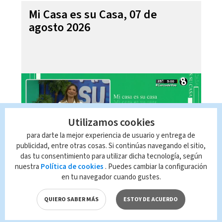
Mi Casa es su Casa, 07 de
agosto 2026
Utilizamos cookies
para darte la mejor experiencia de usuario y entrega de
publicidad, entre otras cosas. Si continúas navegando el sitio,
das tu consentimiento para utilizar dicha tecnología, según
nuestra
Política de cookies
. Puedes cambiar la configuración
Telediario En Directo con Paula
en tu navegador cuando gustes.
Brenes, 07 de agosto 2026
QUIERO SABER MÁS
ESTOY DE ACUERDO