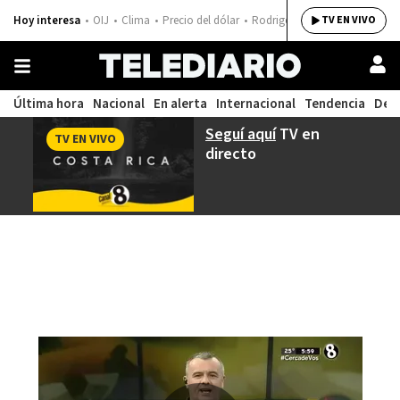
Hoy interesa
OIJ
Clima
Precio del dólar
Rodrigo Chaves
TV EN VIVO
Última hora
Nacional
En alerta
Internacional
Tendencia
Dep
Seguí aquí
TV en
TV EN VIVO
directo