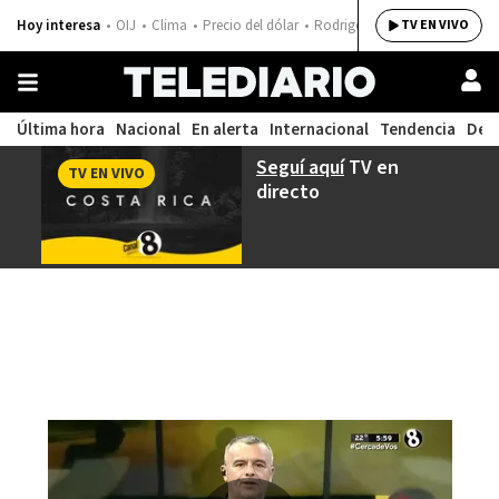
Hoy interesa
OIJ
Clima
Precio del dólar
Rodrigo Chaves
TV EN VIVO
Última hora
Nacional
En alerta
Internacional
Tendencia
Dep
Seguí aquí
TV en
TV EN VIVO
directo