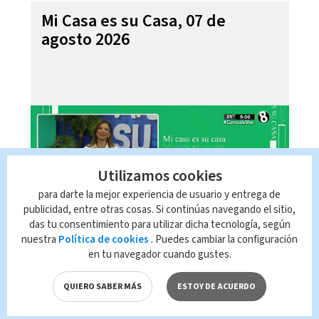
Mi Casa es su Casa, 07 de
agosto 2026
Utilizamos cookies
para darte la mejor experiencia de usuario y entrega de
publicidad, entre otras cosas. Si continúas navegando el sitio,
das tu consentimiento para utilizar dicha tecnología, según
nuestra
Política de cookies
. Puedes cambiar la configuración
Telediario En Directo con Paula
en tu navegador cuando gustes.
Brenes, 07 de agosto 2026
QUIERO SABER MÁS
ESTOY DE ACUERDO