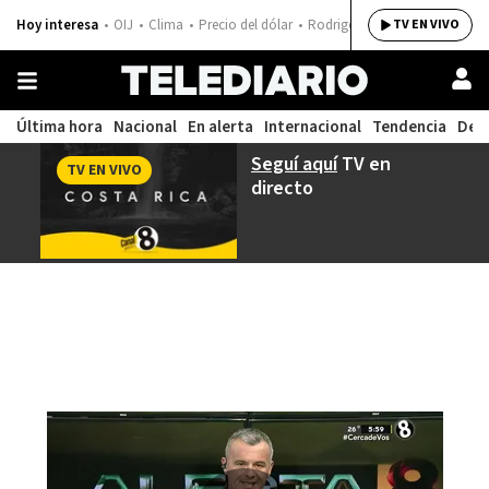
Hoy interesa
OIJ
Clima
Precio del dólar
Rodrigo Chaves
TV EN VIVO
Última hora
Nacional
En alerta
Internacional
Tendencia
Dep
Seguí aquí
TV en
TV EN VIVO
directo