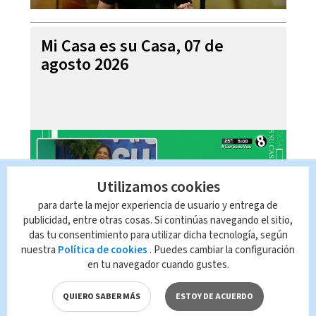
Mi Casa es su Casa, 07 de
agosto 2026
Utilizamos cookies
para darte la mejor experiencia de usuario y entrega de
publicidad, entre otras cosas. Si continúas navegando el sitio,
das tu consentimiento para utilizar dicha tecnología, según
nuestra
Política de cookies
. Puedes cambiar la configuración
en tu navegador cuando gustes.
Telediario En Directo con Paula
Brenes, 07 de agosto 2026
QUIERO SABER MÁS
ESTOY DE ACUERDO