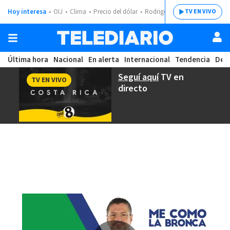
Hoy interesa
OIJ
Clima
Precio del dólar
Rodrigo Chaves
TV EN VIVO
Última hora
Nacional
En alerta
Internacional
Tendencia
Dep
Seguí aquí
TV en
TV EN VIVO
directo