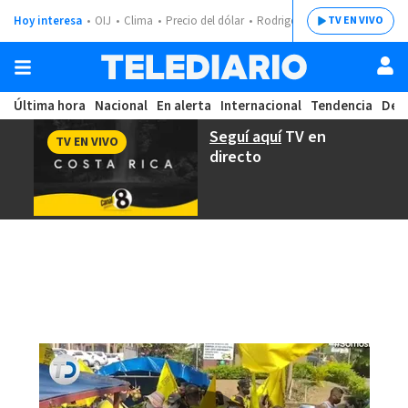
Hoy interesa
OIJ
Clima
Precio del dólar
Rodrigo Chaves
TV EN VIVO
Última hora
Nacional
En alerta
Internacional
Tendencia
Dep
Seguí aquí
TV en
TV EN VIVO
directo