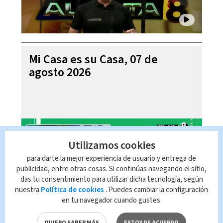
Mi Casa es su Casa, 07 de
agosto 2026
Utilizamos cookies
para darte la mejor experiencia de usuario y entrega de
publicidad, entre otras cosas. Si continúas navegando el sitio,
das tu consentimiento para utilizar dicha tecnología, según
nuestra
Política de cookies
. Puedes cambiar la configuración
en tu navegador cuando gustes.
Telediario En Directo con Paula
QUIERO SABER MÁS
ESTOY DE ACUERDO