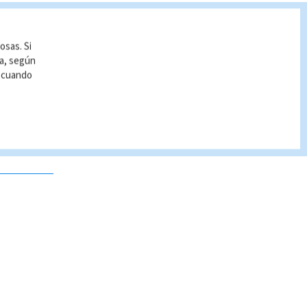
osas. Si
ía, según
r cuando
 no