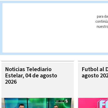
elecciones presidenciales
Elecciones 2022
José Ma
para da
continúa
nuestr
Queda prohibida la reproducción total o parcial del contenido
autorizada constituye una infracción y un delito de conformidad 
MÁ
Noticias Telediario
Futbol al 
Estelar, 04 de agosto
agosto 20
2026