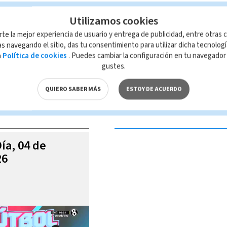
ría Figueres
Elecciones Costa Rica
Utilizamos cookies
rte la mejor experiencia de usuario y entrega de publicidad, entre otras c
s navegando el sitio, das tu consentimiento para utilizar dicha tecnolog
a
Política de cookies
. Puedes cambiar la configuración en tu navegado
 de esta página, mismo que es propiedad de TELEDIARIO; su reproducción
gustes.
con las leyes aplicables.
QUIERO SABER MÁS
ESTOY DE ACUERDO
S VIDEOS
Día, 04 de
26