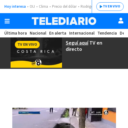
Hoy interesa
OIJ
Clima
Precio del dólar
Rodrigo Chaves
TV EN VIVO
Última hora
Nacional
En alerta
Internacional
Tendencia
Dep
Seguí aquí
TV en
TV EN VIVO
directo