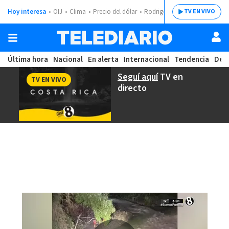
Hoy interesa
OIJ
Clima
Precio del dólar
Rodrigo Chaves
TV EN VIVO
Última hora
Nacional
En alerta
Internacional
Tendencia
Dep
Seguí aquí
TV en
TV EN VIVO
directo