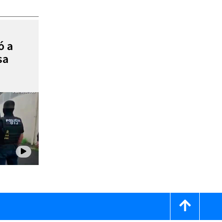
ó a
sa