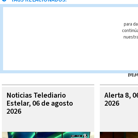
enfermedades
Viruela del Mono
para da
continúa
nuestr
Queda prohibida la reproducción total o parcial del contenido
autorizada constituye una infracción y un delito de conformidad 
MÁ
Noticias Telediario
Alerta 8, 
Estelar, 06 de agosto
2026
2026