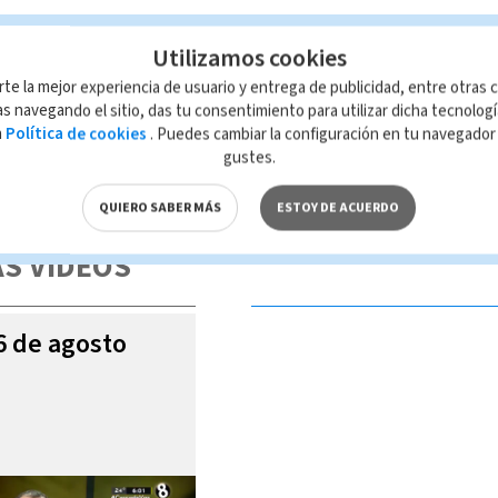
Utilizamos cookies
rte la mejor experiencia de usuario y entrega de publicidad, entre otras c
s navegando el sitio, das tu consentimiento para utilizar dicha tecnolog
a
Política de cookies
. Puedes cambiar la configuración en tu navegado
gustes.
 de esta página, mismo que es propiedad de TELEDIARIO; su reproducción
con las leyes aplicables.
QUIERO SABER MÁS
ESTOY DE ACUERDO
S VIDEOS
06 de agosto