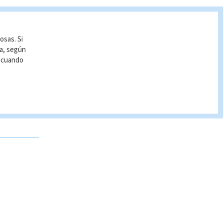
osas. Si
ía, según
r cuando
 no