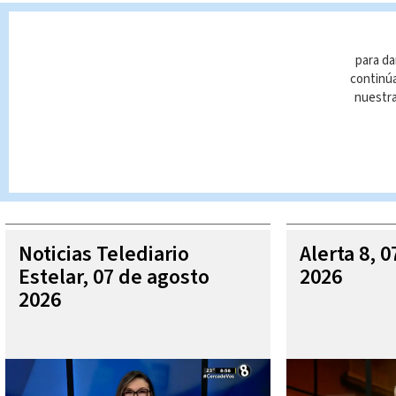
Internacional
video viral
Rinoceronte
Safari
para da
continúa
nuestr
Queda prohibida la reproducción total o parcial del contenido
autorizada constituye una infracción y un delito de conformidad 
MÁ
Noticias Telediario
Alerta 8, 
Estelar, 07 de agosto
2026
2026