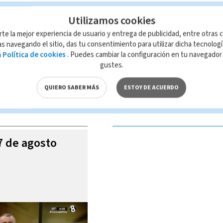
Utilizamos cookies
rte la mejor experiencia de usuario y entrega de publicidad, entre otras c
s navegando el sitio, das tu consentimiento para utilizar dicha tecnolog
a
Política de cookies
. Puedes cambiar la configuración en tu navegado
 de esta página, mismo que es propiedad de TELEDIARIO; su reproducción
gustes.
con las leyes aplicables.
QUIERO SABER MÁS
ESTOY DE ACUERDO
S VIDEOS
07 de agosto