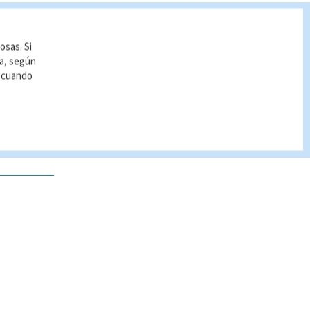
osas. Si
ía, según
r cuando
 no