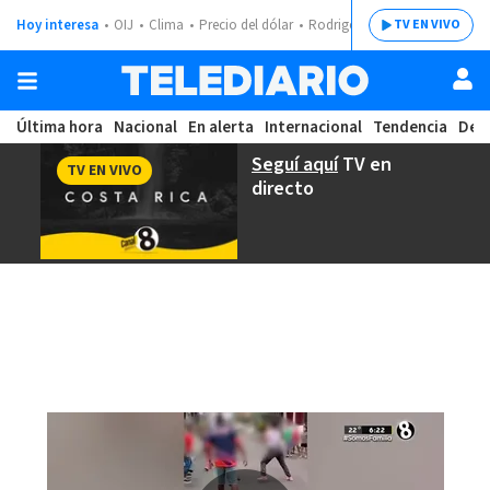
Hoy interesa
OIJ
Clima
Precio del dólar
Rodrigo Chaves
TV EN VIVO
Última hora
Nacional
En alerta
Internacional
Tendencia
Dep
Seguí aquí
TV en
TV EN VIVO
directo