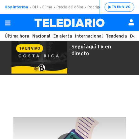
Hoy interesa
OIJ
Clima
Precio del dólar
Rodrigo Chaves
TV EN VIVO
Última hora
Nacional
En alerta
Internacional
Tendencia
Dep
Seguí aquí
TV en
TV EN VIVO
directo