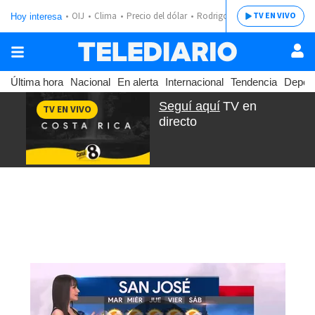
OIJ
Clima
Precio del dólar
Rodrigo Chaves
TV EN VIVO
Hoy interesa
Última hora
Nacional
En alerta
Internacional
Tendencia
Depor
Seguí aquí
TV en
TV EN VIVO
directo