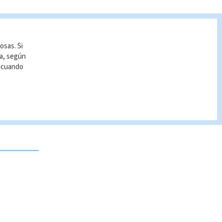
osas. Si
ía, según
r cuando
 no