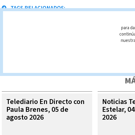
TAGS RELACIONADOS:
Clima
Pronóstico del tiempo
Emily Quiñones
para da
continúa
nuestr
Queda prohibida la reproducción total o parcial del contenido
autorizada constituye una infracción y un delito de conformidad 
MÁ
Telediario En Directo con
Noticias T
Paula Brenes, 05 de
Estelar, 0
agosto 2026
2026