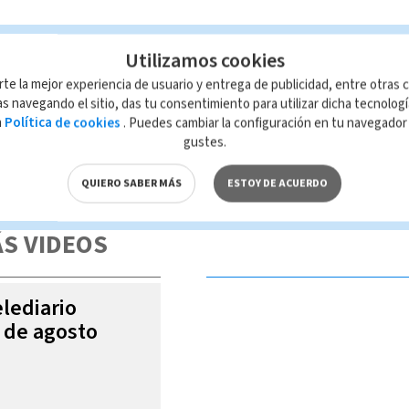
Utilizamos cookies
rte la mejor experiencia de usuario y entrega de publicidad, entre otras c
s navegando el sitio, das tu consentimiento para utilizar dicha tecnolog
a
Política de cookies
. Puedes cambiar la configuración en tu navegado
gustes.
 de esta página, mismo que es propiedad de TELEDIARIO; su reproducción
con las leyes aplicables.
QUIERO SABER MÁS
ESTOY DE ACUERDO
S VIDEOS
elediario
4 de agosto