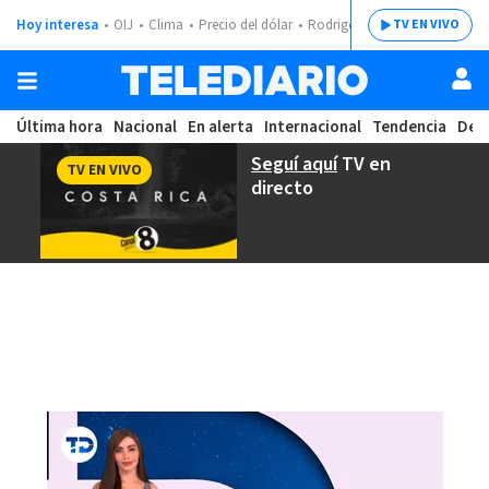
Hoy interesa
OIJ
Clima
Precio del dólar
Rodrigo Chaves
TV EN VIVO
Última hora
Nacional
En alerta
Internacional
Tendencia
Dep
Seguí aquí
TV en
TV EN VIVO
directo