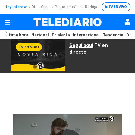
Hoy interesa
OIJ
Clima
Precio del dólar
Rodrigo Chaves
TV EN VIVO
Última hora
Nacional
En alerta
Internacional
Tendencia
Dep
Seguí aquí
TV en
TV EN VIVO
directo