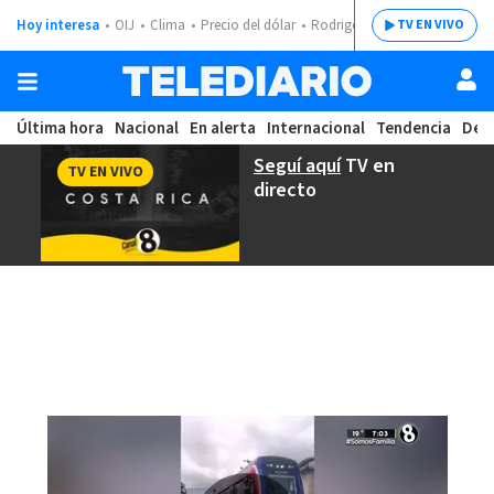
Hoy interesa
OIJ
Clima
Precio del dólar
Rodrigo Chaves
TV EN VIVO
Última hora
Nacional
En alerta
Internacional
Tendencia
Dep
Seguí aquí
TV en
TV EN VIVO
directo