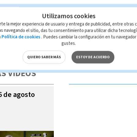
Utilizamos cookies
rte la mejor experiencia de usuario y entrega de publicidad, entre otras c
s navegando el sitio, das tu consentimiento para utilizar dicha tecnolog
a
Política de cookies
. Puedes cambiar la configuración en tu navegado
gustes.
 de esta página, mismo que es propiedad de TELEDIARIO; su reproducción
con las leyes aplicables.
QUIERO SABER MÁS
ESTOY DE ACUERDO
S VIDEOS
06 de agosto