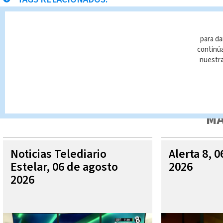
Nacional
para da
continúa
nuestr
Queda prohibida la reproducción total o parcial del contenido
autorizada constituye una infracción y un delito de conformidad 
MÁ
Noticias Telediario
Alerta 8, 
Estelar, 06 de agosto
2026
2026