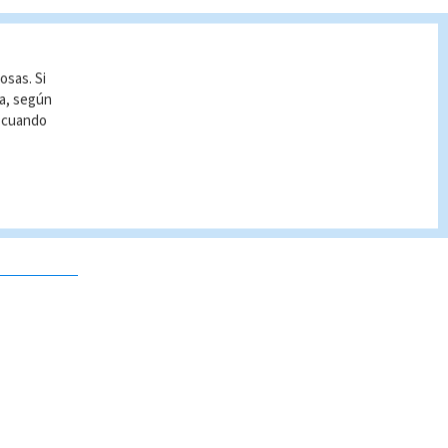
osas. Si
ía, según
r cuando
 no