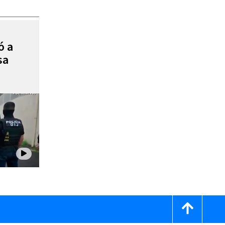
ó a
sa