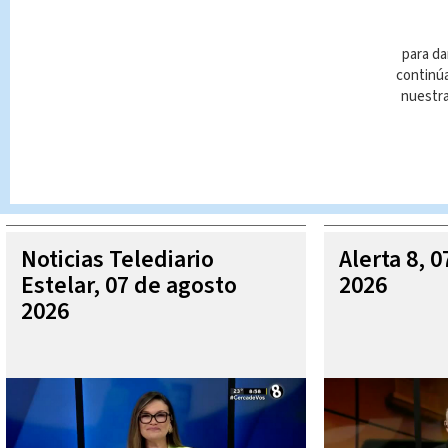
para da
continúa
nuestr
Queda prohibida la reproducción total o parcial del contenido
autorizada constituye una infracción y un delito de conformidad 
MÁ
Noticias Telediario
Alerta 8, 
Estelar, 07 de agosto
2026
2026