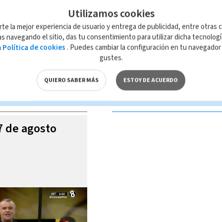
Utilizamos cookies
rte la mejor experiencia de usuario y entrega de publicidad, entre otras c
s navegando el sitio, das tu consentimiento para utilizar dicha tecnolog
a
Política de cookies
. Puedes cambiar la configuración en tu navegado
 de esta página, mismo que es propiedad de TELEDIARIO; su reproducción
gustes.
con las leyes aplicables.
QUIERO SABER MÁS
ESTOY DE ACUERDO
S VIDEOS
07 de agosto