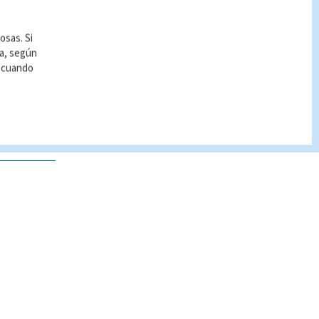
osas. Si
ía, según
r cuando
 no