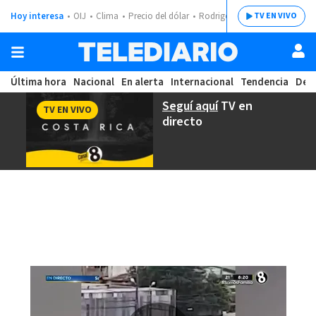
Hoy interesa
OIJ
Clima
Precio del dólar
Rodrigo Chaves
TV EN VIVO
Última hora
Nacional
En alerta
Internacional
Tendencia
Dep
Seguí aquí
TV en
TV EN VIVO
directo