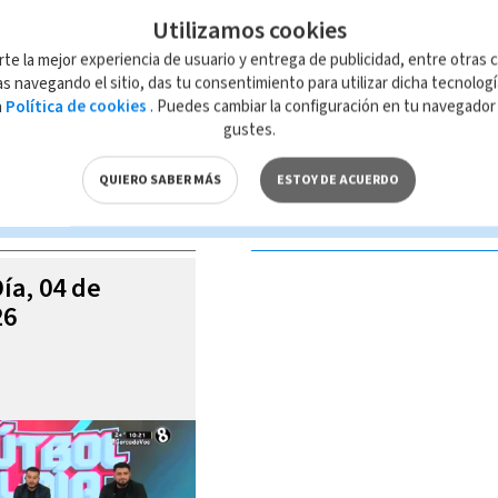
Utilizamos cookies
rte la mejor experiencia de usuario y entrega de publicidad, entre otras c
s navegando el sitio, das tu consentimiento para utilizar dicha tecnolog
a
Política de cookies
. Puedes cambiar la configuración en tu navegado
 de esta página, mismo que es propiedad de TELEDIARIO; su reproducción
gustes.
con las leyes aplicables.
QUIERO SABER MÁS
ESTOY DE ACUERDO
S VIDEOS
Día, 04 de
26