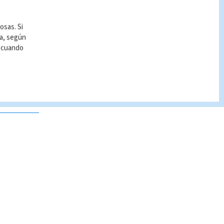
osas. Si
ía, según
r cuando
 no