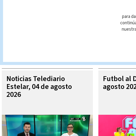
para da
continúa
nuestr
Queda prohibida la reproducción total o parcial del contenido
autorizada constituye una infracción y un delito de conformidad 
MÁ
Noticias Telediario
Futbol al 
Estelar, 04 de agosto
agosto 20
2026