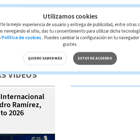
Utilizamos cookies
e ruedas
parálisis cerebral
rte la mejor experiencia de usuario y entrega de publicidad, entre otras c
s navegando el sitio, das tu consentimiento para utilizar dicha tecnolog
a
Política de cookies
. Puedes cambiar la configuración en tu navegado
gustes.
 de esta página, mismo que es propiedad de TELEDIARIO; su reproducción
con las leyes aplicables.
QUIERO SABER MÁS
ESTOY DE ACUERDO
S VIDEOS
 Internacional
ndro Ramírez,
to 2026