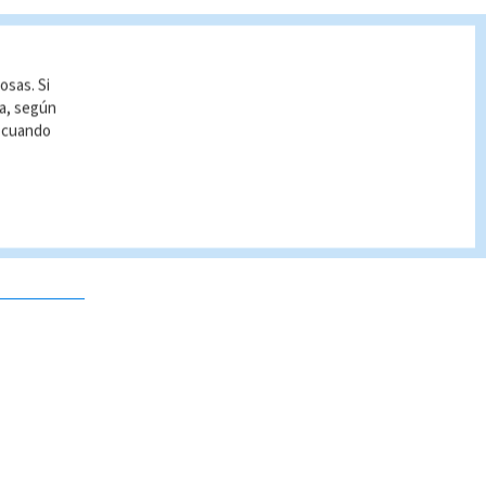
osas. Si
ía, según
r cuando
 no