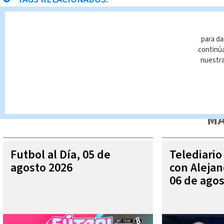
Ayuda
Cartago
en vivo
niños
silla d
para da
continúa
nuestr
Queda prohibida la reproducción total o parcial del contenido
autorizada constituye una infracción y un delito de conformidad 
MÁ
Futbol al Día, 05 de
Telediario
agosto 2026
con Aleja
06 de agos