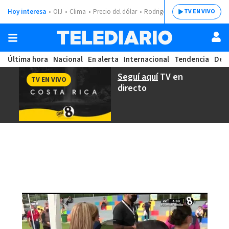
Hoy interesa
OIJ
Clima
Precio del dólar
Rodrigo Chaves
TV EN VIVO
Última hora
Nacional
En alerta
Internacional
Tendencia
Dep
Seguí aquí
TV en
TV EN VIVO
directo