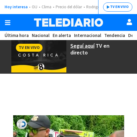
Hoy interesa
OIJ
Clima
Precio del dólar
Rodrigo Chaves
TV EN VIVO
Última hora
Nacional
En alerta
Internacional
Tendencia
Dep
Seguí aquí
TV en
TV EN VIVO
directo