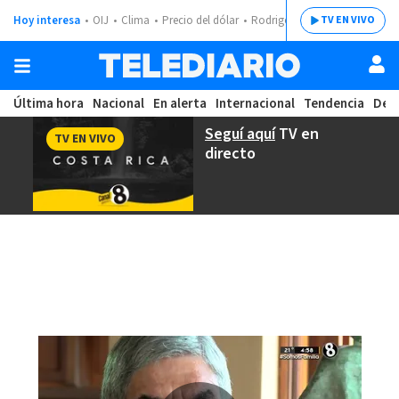
Hoy interesa
OIJ
Clima
Precio del dólar
Rodrigo Chaves
TV EN VIVO
Última hora
Nacional
En alerta
Internacional
Tendencia
Dep
Seguí aquí
TV en
TV EN VIVO
directo