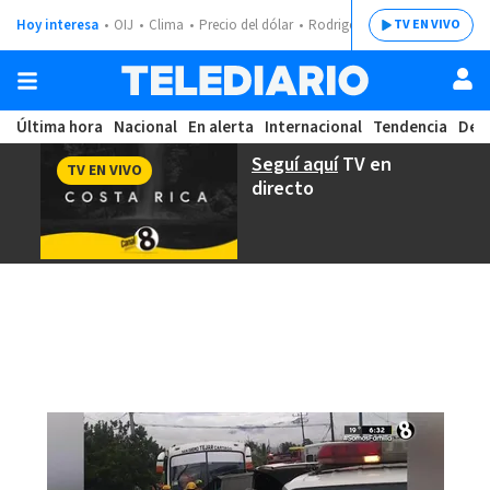
Hoy interesa
OIJ
Clima
Precio del dólar
Rodrigo Chaves
TV EN VIVO
Última hora
Nacional
En alerta
Internacional
Tendencia
Dep
Seguí aquí
TV en
TV EN VIVO
directo