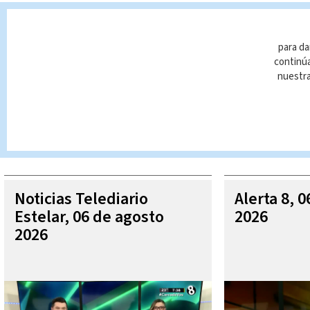
presas
Accidentes
ruta 32
para da
continúa
nuestr
Queda prohibida la reproducción total o parcial del contenido
autorizada constituye una infracción y un delito de conformidad 
MÁ
Noticias Telediario
Alerta 8, 
Estelar, 06 de agosto
2026
2026