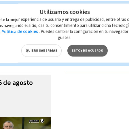
Utilizamos cookies
rte la mejor experiencia de usuario y entrega de publicidad, entre otras c
s navegando el sitio, das tu consentimiento para utilizar dicha tecnolog
a
Política de cookies
. Puedes cambiar la configuración en tu navegado
 de esta página, mismo que es propiedad de TELEDIARIO; su reproducción
gustes.
con las leyes aplicables.
QUIERO SABER MÁS
ESTOY DE ACUERDO
S VIDEOS
06 de agosto