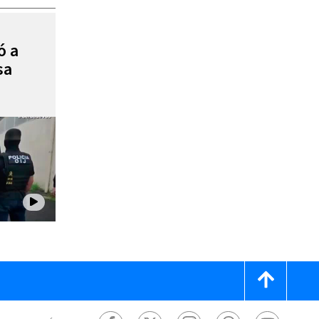
ó a
sa