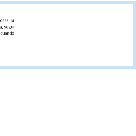
osas. Si
ía, según
r cuando
 no