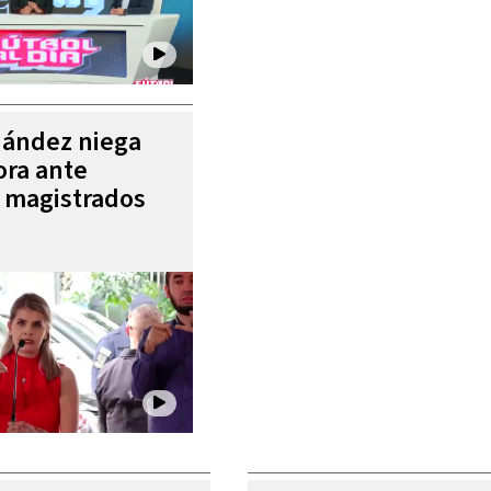
nández niega
ora ante
e magistrados