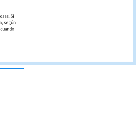
osas. Si
ía, según
r cuando
 no