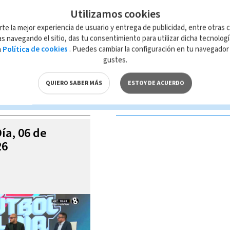
Utilizamos cookies
rte la mejor experiencia de usuario y entrega de publicidad, entre otras c
s navegando el sitio, das tu consentimiento para utilizar dicha tecnolog
a
Política de cookies
. Puedes cambiar la configuración en tu navegado
 de esta página, mismo que es propiedad de TELEDIARIO; su reproducción
gustes.
con las leyes aplicables.
QUIERO SABER MÁS
ESTOY DE ACUERDO
S VIDEOS
Día, 06 de
26