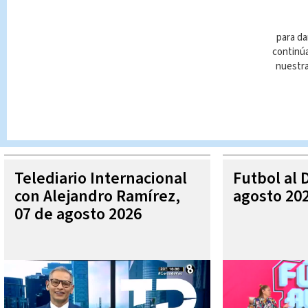
para da
continúa
nuestr
Queda prohibida la reproducción total o parcial del contenido
autorizada constituye una infracción y un delito de conformidad 
MÁ
Telediario Internacional
Futbol al 
con Alejandro Ramírez,
agosto 20
07 de agosto 2026