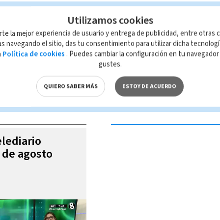
Utilizamos cookies
rte la mejor experiencia de usuario y entrega de publicidad, entre otras c
s navegando el sitio, das tu consentimiento para utilizar dicha tecnolog
a
Política de cookies
. Puedes cambiar la configuración en tu navegado
 de esta página, mismo que es propiedad de TELEDIARIO; su reproducción
gustes.
con las leyes aplicables.
QUIERO SABER MÁS
ESTOY DE ACUERDO
S VIDEOS
elediario
5 de agosto