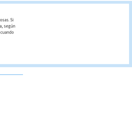
osas. Si
ía, según
r cuando
 no