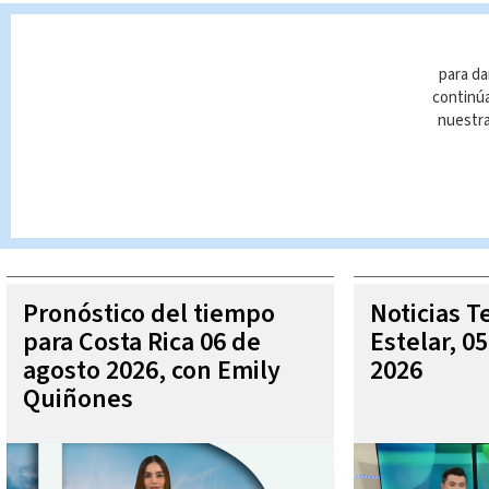
Hospital
#Liberia
Cuarentena
para da
continúa
nuestr
Queda prohibida la reproducción total o parcial del contenido
autorizada constituye una infracción y un delito de conformidad 
MÁ
Pronóstico del tiempo
Noticias T
para Costa Rica 06 de
Estelar, 0
agosto 2026, con Emily
2026
Quiñones