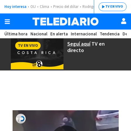
Hoy interesa
OIJ
Clima
Precio del dólar
Rodrigo Chaves
TV EN VIVO
Última hora
Nacional
En alerta
Internacional
Tendencia
Dep
Seguí aquí
TV en
TV EN VIVO
directo