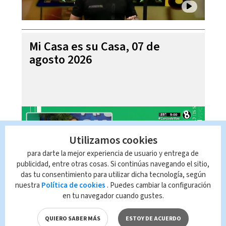
Mi Casa es su Casa, 07 de
agosto 2026
Utilizamos cookies
para darte la mejor experiencia de usuario y entrega de
publicidad, entre otras cosas. Si continúas navegando el sitio,
das tu consentimiento para utilizar dicha tecnología, según
nuestra
Política de cookies
. Puedes cambiar la configuración
en tu navegador cuando gustes.
Telediario En Directo con Paula
Brenes, 07 de agosto 2026
QUIERO SABER MÁS
ESTOY DE ACUERDO