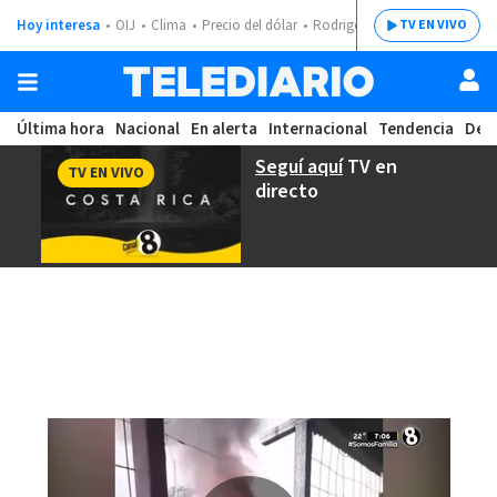
Hoy interesa
OIJ
Clima
Precio del dólar
Rodrigo Chaves
TV EN VIVO
Última hora
Nacional
En alerta
Internacional
Tendencia
Dep
Seguí aquí
TV en
TV EN VIVO
directo