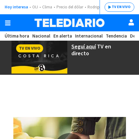
Hoy interesa
OIJ
Clima
Precio del dólar
Rodrigo Chaves
TV EN VIVO
Última hora
Nacional
En alerta
Internacional
Tendencia
Dep
Seguí aquí
TV en
TV EN VIVO
directo