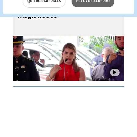
QUIERO SABER MÁS
ESTOY DE ACUERDO
dictadora ante críticas de
magistrados