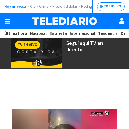
Hoy interesa
OIJ
Clima
Precio del dólar
Rodrigo Chaves
TV EN VIVO
Última hora
Nacional
En alerta
Internacional
Tendencia
Dep
Seguí aquí
TV en
TV EN VIVO
directo