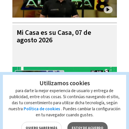
Mi Casa es su Casa, 07 de
agosto 2026
Utilizamos cookies
para darte la mejor experiencia de usuario y entrega de
publicidad, entre otras cosas. Si continúas navegando el sitio,
das tu consentimiento para utilizar dicha tecnología, según
nuestra
Política de cookies
. Puedes cambiar la configuración
en tu navegador cuando gustes.
Telediario En Directo con Paula
QUIERO SABER MÁS
ESTOY DE ACUERDO