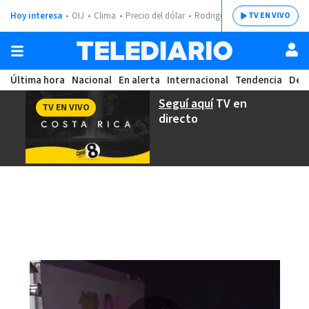
Hoy interesa
OIJ
Clima
Precio del dólar
Rodrigo Chaves
TV EN VIVO
Última hora
Nacional
En alerta
Internacional
Tendencia
Dep
Seguí aquí
TV en
TV EN VIVO
directo