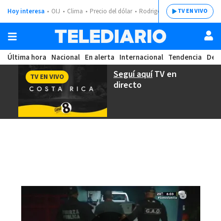
Hoy interesa
OIJ
Clima
Precio del dólar
Rodrigo Chaves
TV EN VIVO
Última hora
Nacional
En alerta
Internacional
Tendencia
Dep
Seguí aquí
TV en
TV EN VIVO
directo