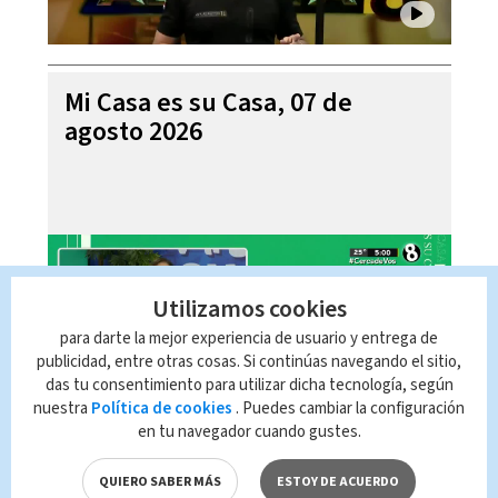
Mi Casa es su Casa, 07 de
agosto 2026
Utilizamos cookies
para darte la mejor experiencia de usuario y entrega de
publicidad, entre otras cosas. Si continúas navegando el sitio,
das tu consentimiento para utilizar dicha tecnología, según
nuestra
Política de cookies
. Puedes cambiar la configuración
en tu navegador cuando gustes.
Telediario En Directo con Paula
Brenes, 07 de agosto 2026
QUIERO SABER MÁS
ESTOY DE ACUERDO