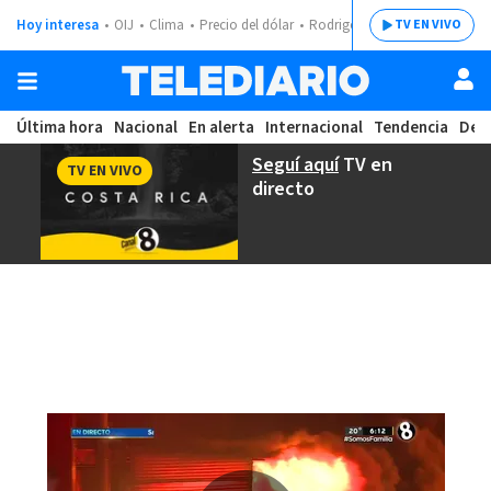
Hoy interesa
OIJ
Clima
Precio del dólar
Rodrigo Chaves
TV EN VIVO
Última hora
Nacional
En alerta
Internacional
Tendencia
Dep
Seguí aquí
TV en
TV EN VIVO
directo