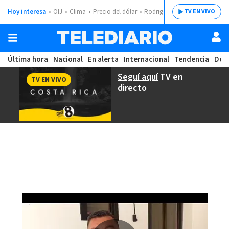
Hoy interesa
OIJ
Clima
Precio del dólar
Rodrigo Chaves
TV EN VIVO
Última hora
Nacional
En alerta
Internacional
Tendencia
Dep
Seguí aquí
TV en
TV EN VIVO
directo