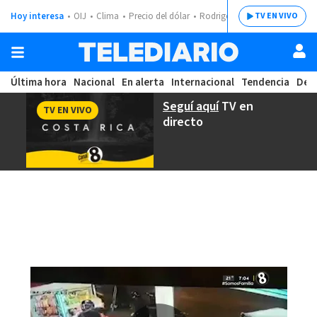
Hoy interesa
OIJ
Clima
Precio del dólar
Rodrigo Chaves
TV EN VIVO
Última hora
Nacional
En alerta
Internacional
Tendencia
Dep
Seguí aquí
TV en
TV EN VIVO
directo