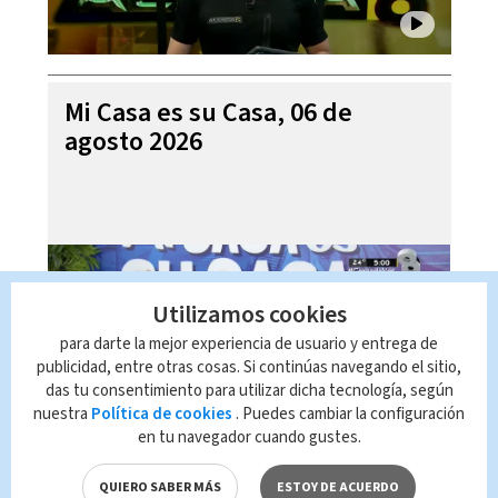
Mi Casa es su Casa, 06 de
agosto 2026
Utilizamos cookies
para darte la mejor experiencia de usuario y entrega de
publicidad, entre otras cosas. Si continúas navegando el sitio,
das tu consentimiento para utilizar dicha tecnología, según
nuestra
Política de cookies
. Puedes cambiar la configuración
en tu navegador cuando gustes.
Telediario En Directo con Paula
Brenes, 06 de agosto 2026
QUIERO SABER MÁS
ESTOY DE ACUERDO