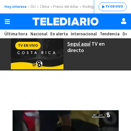
Hoy interesa
OIJ
Clima
Precio del dólar
Rodrigo Chaves
TV EN VIVO
Última hora
Nacional
En alerta
Internacional
Tendencia
Dep
Seguí aquí
TV en
TV EN VIVO
directo