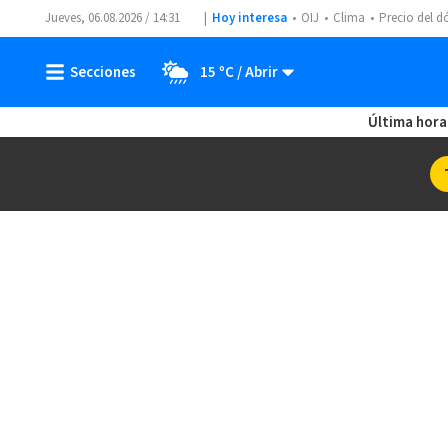
Jueves, 06.08.2026 / 14:31
Hoy interesa
OIJ
Clima
Precio del d
15 ºC
Última hora