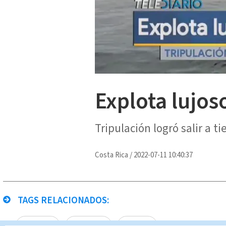
Explota lujos
Tripulación logró salir a t
Costa Rica
/
2022-07-11 10:40:37
TAGS RELACIONADOS:
explosión
Nacascolo
Yate