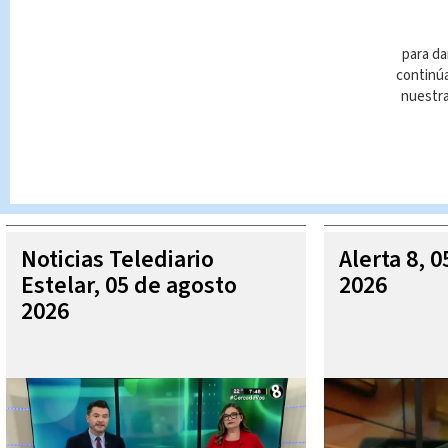
para da
continúa
nuestr
Queda prohibida la reproducción total o parcial del contenido
autorizada constituye una infracción y un delito de conformidad 
MÁ
Noticias Telediario
Alerta 8, 
Estelar, 05 de agosto
2026
2026