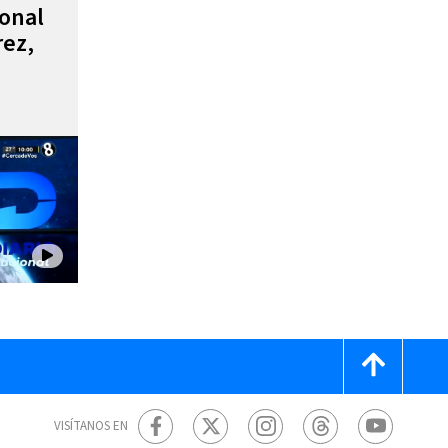
ional
rez,
VISÍTANOS EN