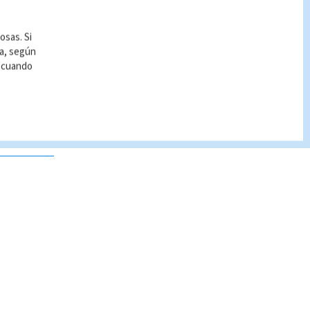
osas. Si
ía, según
r cuando
 no