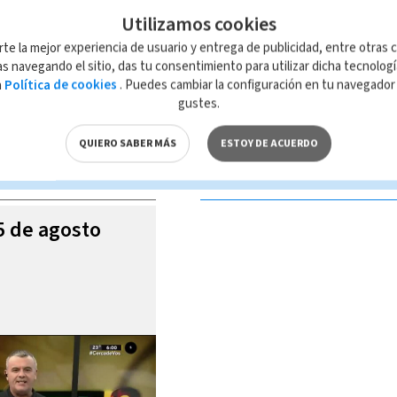
Utilizamos cookies
rte la mejor experiencia de usuario y entrega de publicidad, entre otras c
s navegando el sitio, das tu consentimiento para utilizar dicha tecnolog
a
Política de cookies
. Puedes cambiar la configuración en tu navegado
 de esta página, mismo que es propiedad de TELEDIARIO; su reproducción
gustes.
con las leyes aplicables.
QUIERO SABER MÁS
ESTOY DE ACUERDO
S VIDEOS
05 de agosto