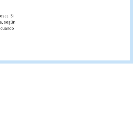
osas. Si
ía, según
r cuando
 no