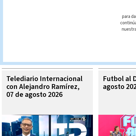
para da
continúa
nuestr
Queda prohibida la reproducción total o parcial del contenido
autorizada constituye una infracción y un delito de conformidad 
MÁ
Telediario Internacional
Futbol al 
con Alejandro Ramírez,
agosto 20
07 de agosto 2026