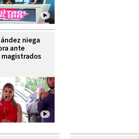
nández niega
ora ante
e magistrados