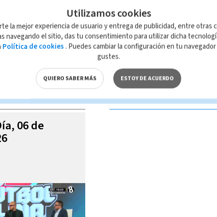
Utilizamos cookies
rte la mejor experiencia de usuario y entrega de publicidad, entre otras c
s navegando el sitio, das tu consentimiento para utilizar dicha tecnolog
a
Política de cookies
. Puedes cambiar la configuración en tu navegado
 de esta página, mismo que es propiedad de TELEDIARIO; su reproducción
gustes.
con las leyes aplicables.
QUIERO SABER MÁS
ESTOY DE ACUERDO
S VIDEOS
Día, 06 de
26