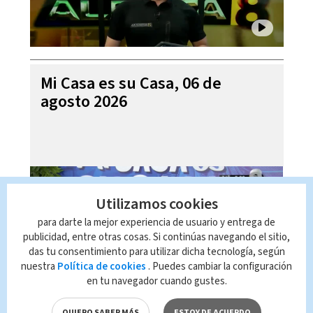
Mi Casa es su Casa, 06 de
agosto 2026
Utilizamos cookies
para darte la mejor experiencia de usuario y entrega de
publicidad, entre otras cosas. Si continúas navegando el sitio,
das tu consentimiento para utilizar dicha tecnología, según
nuestra
Política de cookies
. Puedes cambiar la configuración
en tu navegador cuando gustes.
Telediario En Directo con Paula
QUIERO SABER MÁS
ESTOY DE ACUERDO