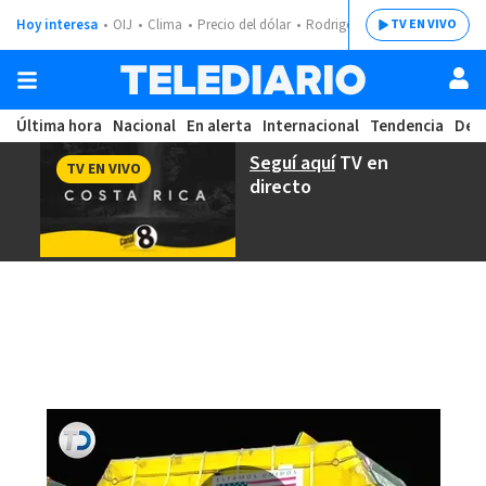
Hoy interesa
OIJ
Clima
Precio del dólar
Rodrigo Chaves
TV EN VIVO
Última hora
Nacional
En alerta
Internacional
Tendencia
Dep
Seguí aquí
TV en
TV EN VIVO
directo