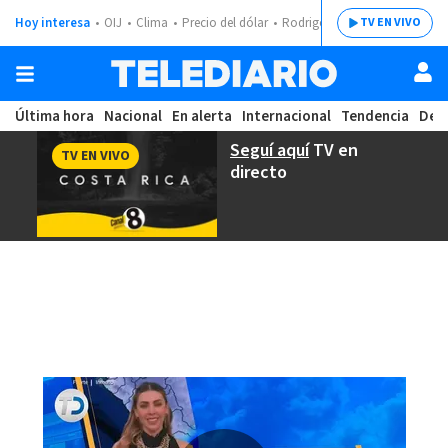
Hoy interesa
OIJ
Clima
Precio del dólar
Rodrigo Chaves
TV EN VIVO
Última hora
Nacional
En alerta
Internacional
Tendencia
Dep
Seguí aquí
TV en
TV EN VIVO
directo