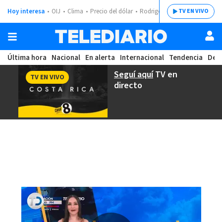
Hoy interesa
OIJ
Clima
Precio del dólar
Rodrigo Chaves
TV EN VIVO
Última hora
Nacional
En alerta
Internacional
Tendencia
Dep
Seguí aquí
TV en
TV EN VIVO
directo