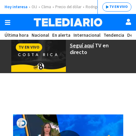
Hoy interesa
OIJ
Clima
Precio del dólar
Rodrigo Chaves
TV EN VIVO
Última hora
Nacional
En alerta
Internacional
Tendencia
Dep
Seguí aquí
TV en
TV EN VIVO
directo