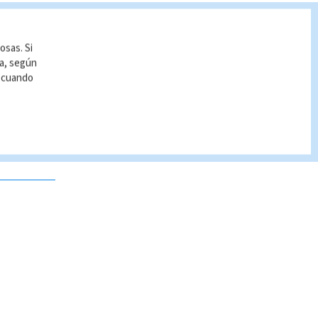
osas. Si
ía, según
r cuando
 no