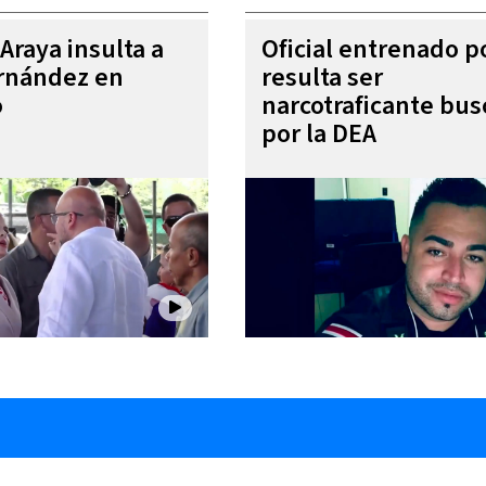
Araya insulta a
Oficial entrenado p
rnández en
resulta ser
o
narcotraficante bu
por la DEA