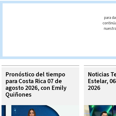
diputados
sanción
Procuraduría de la Ética
de
para da
continúa
nuestr
Queda prohibida la reproducción total o parcial del contenido
autorizada constituye una infracción y un delito de conformidad 
MÁ
Pronóstico del tiempo
Noticias T
para Costa Rica 07 de
Estelar, 0
agosto 2026, con Emily
2026
Quiñones