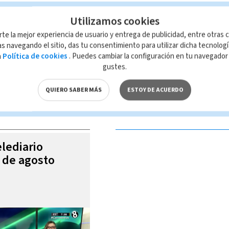
ber de probidad
Utilizamos cookies
rte la mejor experiencia de usuario y entrega de publicidad, entre otras c
s navegando el sitio, das tu consentimiento para utilizar dicha tecnolog
a
Política de cookies
. Puedes cambiar la configuración en tu navegado
 de esta página, mismo que es propiedad de TELEDIARIO; su reproducción
gustes.
con las leyes aplicables.
QUIERO SABER MÁS
ESTOY DE ACUERDO
S VIDEOS
elediario
6 de agosto