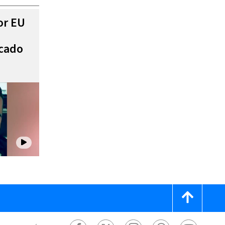
or EU
scado