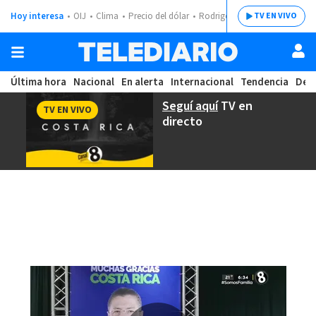
Hoy interesa
OIJ
Clima
Precio del dólar
Rodrigo Chaves
TV EN VIVO
Última hora
Nacional
En alerta
Internacional
Tendencia
Dep
Seguí aquí
TV en
TV EN VIVO
directo