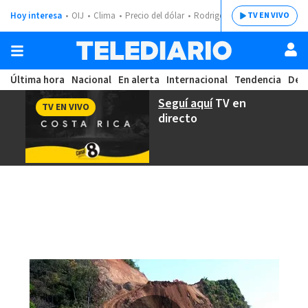
Hoy interesa
OIJ
Clima
Precio del dólar
Rodrigo Chaves
TV EN VIVO
Última hora
Nacional
En alerta
Internacional
Tendencia
Dep
Seguí aquí
TV en
TV EN VIVO
directo